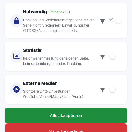
Unternehmen
Notwendig
(Immer aktiv)
▾
Über Rebus
Cookies und Speichereinträge, ohne die die
Jobs
Seite nicht funktioniert. Einwilligungsfrei
(TTDSG-Ausnahme), immer aktiv.
Projekte
rebus-aktiv
Kontakt
Statistik
▾
Standorte
Reichweitenmessung der eigenen Seite,
kein seitenübergreifendes Tracking.
Externe Medien
▾
Sichtbare Dritt-Einbettungen
© rebus Regionalbus Rostock GmbH
(YouTube/Vimeo/Maps/Social/Audio).
Impressum
Alle akzeptieren
Datenschutz
Barrierefreiheit
Nur erforderliche