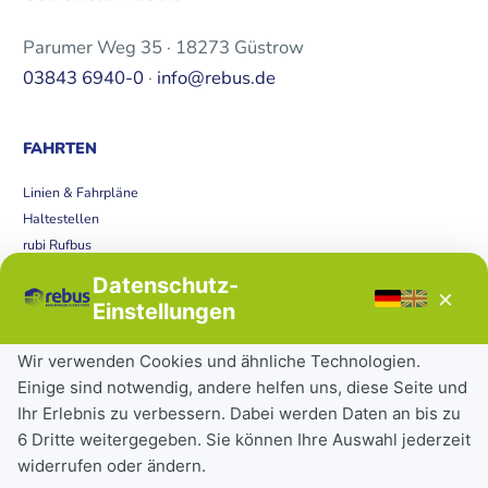
Parumer Weg 35 · 18273 Güstrow
03843 6940-0
·
info@rebus.de
FAHRTEN
Linien & Fahrpläne
Haltestellen
rubi Rufbus
Bücherbus
Datenschutz-
×
Störungen
Einstellungen
Tickets & Tarife
Wir verwenden Cookies und ähnliche Technologien.
Einige sind notwendig, andere helfen uns, diese Seite und
Deutschlandticket
Ihr Erlebnis zu verbessern. Dabei werden Daten an bis zu
Schülerkarte
6 Dritte weitergegeben. Sie können Ihre Auswahl jederzeit
Einzeltickets
widerrufen oder ändern.
Abonnements