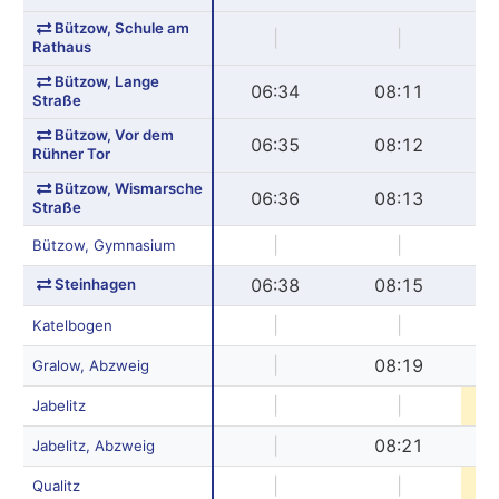
Bützow, Schule am
|
|
Rathaus
Bützow, Lange
06:34
08:11
Straße
Bützow, Vor dem
06:35
08:12
Rühner Tor
Bützow, Wismarsche
06:36
08:13
Straße
|
|
Bützow, Gymnasium
Steinhagen
06:38
08:15
|
|
Katelbogen
|
08:19
Gralow, Abzweig
|
|
1
Jabelitz
|
08:21
Jabelitz, Abzweig
|
|
1
Qualitz