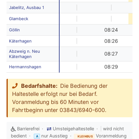
|
|
Jabelitz, Ausbau 1
|
|
1
Glambeck
|
08:24
Göllin
|
08:26
Käterhagen
Abzweig n. Neu
|
08:27
Käterhagen
|
08:29
Hermannshagen
Bedarfshalte:
Die Bedienung der
Haltestelle erfolgt nur bei Bedarf.
Voranmeldung bis 60 Minuten vor
Fahrtbeginn unter 03843/6940-600.
Barrierefrei ·
Umsteigehaltestelle ·
|
wird nicht
bedient ·
nur Ausstieg ·
Voranmeldung
A
KLEINBUS