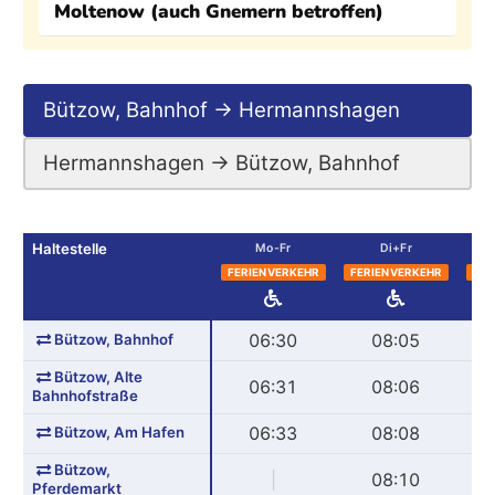
Moltenow (auch Gnemern betroffen)
Bützow, Bahnhof → Hermannshagen
Hermannshagen → Bützow, Bahnhof
Haltestelle
Mo-Fr
Di+Fr
FERIENVERKEHR
FERIENVERKEHR
FER
Bützow, Bahnhof
06:30
08:05
Bützow, Alte
06:31
08:06
Bahnhofstraße
Bützow, Am Hafen
06:33
08:08
Bützow,
|
08:10
Pferdemarkt