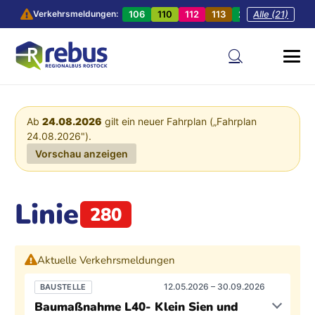
106
110
112
113
201
Alle (21)
202
20
Verkehrsmeldungen:
Ab
24.08.2026
gilt ein neuer Fahrplan („Fahrplan
24.08.2026").
Vorschau anzeigen
Linie
280
Aktuelle Verkehrsmeldungen
12.05.2026 – 30.09.2026
BAUSTELLE
Baumaßnahme L40- Klein Sien und