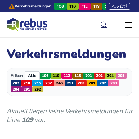
106
110
112
113
201
Alle (21)
202
20
Verkehrsmeldungen:
Verkehrsmeldungen
Filter:
Alle
106
110
112
113
201
202
204
205
207
210
215
232
246
251
280
281
282
283
284
291
292
Aktuell liegen keine Verkehrsmeldungen für
Linie
109
vor.