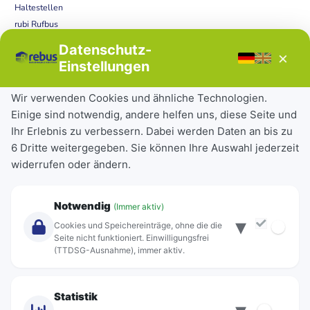
Haltestellen
rubi Rufbus
Bücherbus
Datenschutz-
×
Störungen
Einstellungen
Tickets & Tarife
Wir verwenden Cookies und ähnliche Technologien.
Einige sind notwendig, andere helfen uns, diese Seite und
Deutschlandticket
Ihr Erlebnis zu verbessern. Dabei werden Daten an bis zu
Schülerkarte
6 Dritte weitergegeben. Sie können Ihre Auswahl jederzeit
Einzeltickets
widerrufen oder ändern.
Abonnements
Unternehmen
Notwendig
(Immer aktiv)
▾
Über Rebus
Cookies und Speichereinträge, ohne die die
Jobs
Seite nicht funktioniert. Einwilligungsfrei
(TTDSG-Ausnahme), immer aktiv.
Projekte
rebus-aktiv
Kontakt
Statistik
Standorte