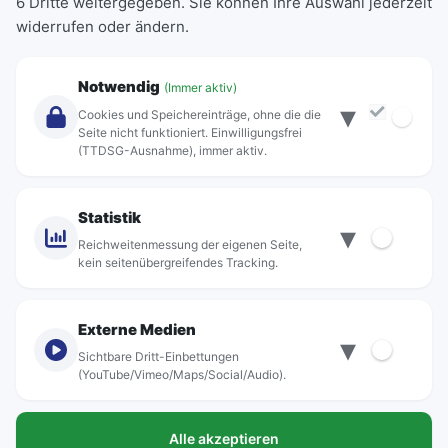
6 Dritte weitergegeben. Sie können Ihre Auswahl jederzeit
Einzeltickets
widerrufen oder ändern.
Abonnements
Unternehmen
Notwendig
(Immer aktiv)
▾
Über Rebus
Cookies und Speichereinträge, ohne die die
Jobs
Seite nicht funktioniert. Einwilligungsfrei
(TTDSG-Ausnahme), immer aktiv.
Projekte
rebus-aktiv
Kontakt
Statistik
▾
Standorte
Reichweitenmessung der eigenen Seite,
kein seitenübergreifendes Tracking.
Externe Medien
▾
Sichtbare Dritt-Einbettungen
© rebus Regionalbus Rostock GmbH
(YouTube/Vimeo/Maps/Social/Audio).
Impressum
Alle akzeptieren
Datenschutz