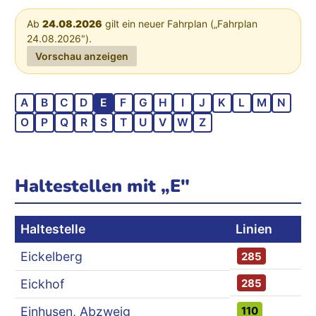
Ab
24.08.2026
gilt ein neuer Fahrplan („Fahrplan
24.08.2026").
Vorschau anzeigen
A
B
C
D
E
F
G
H
I
J
K
L
M
N
O
P
Q
R
S
T
U
V
W
Z
Haltestellen mit „E"
Haltestelle
Linien
Eickelberg
285
285
Eickhof
110
Einhusen, Abzweig