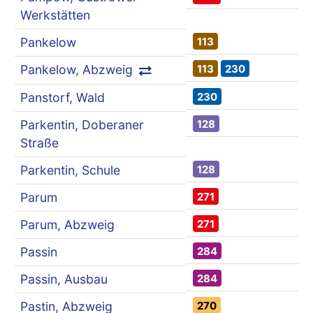
Werkstätten
113
Pankelow
113
230
Pankelow, Abzweig
230
Panstorf, Wald
128
Parkentin, Doberaner
Straße
128
Parkentin, Schule
271
Parum
271
Parum, Abzweig
284
Passin
284
Passin, Ausbau
270
Pastin, Abzweig