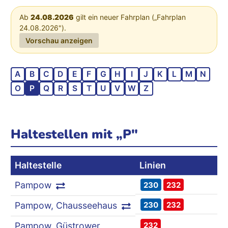
Ab
24.08.2026
gilt ein neuer Fahrplan („Fahrplan
24.08.2026").
Vorschau anzeigen
A
B
C
D
E
F
G
H
I
J
K
L
M
N
O
P
Q
R
S
T
U
V
W
Z
Haltestellen mit „P"
Haltestelle
Linien
Pampow
230
232
230
232
Pampow, Chausseehaus
232
Pampow, Güstrower