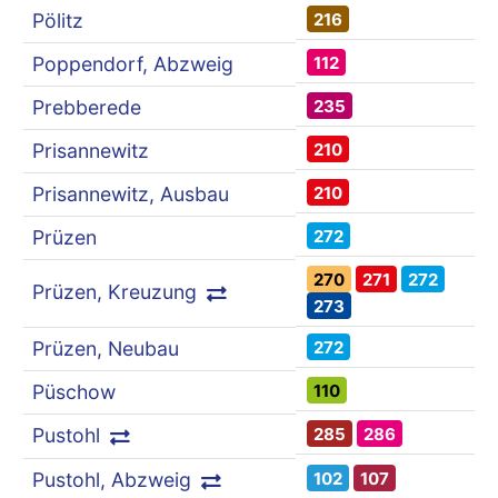
216
Pölitz
112
Poppendorf, Abzweig
235
Prebberede
210
Prisannewitz
210
Prisannewitz, Ausbau
272
Prüzen
270
271
272
Prüzen, Kreuzung
273
272
Prüzen, Neubau
110
Püschow
285
286
Pustohl
102
107
Pustohl, Abzweig