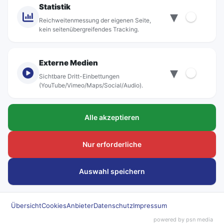
Kontakt
Statistik
▾
Standorte
Reichweitenmessung der eigenen Seite,
kein seitenübergreifendes Tracking.
Externe Medien
▾
Sichtbare Dritt-Einbettungen
© rebus Regionalbus Rostock GmbH
(YouTube/Vimeo/Maps/Social/Audio).
Impressum
Alle akzeptieren
Datenschutz
Barrierefreiheit
Nur erforderliche
Hinweisgeber
Auswahl speichern
Kundenanliegen
Übersicht
Cookies
Anbieter
Datenschutz
Impressum
Beförderungsbedingungen
powered by psn media