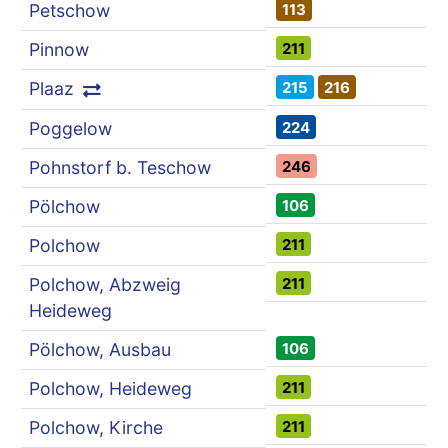
113
Petschow
211
Pinnow
215
216
Plaaz
224
Poggelow
246
Pohnstorf b. Teschow
106
Pölchow
211
Polchow
211
Polchow, Abzweig
Heideweg
106
Pölchow, Ausbau
211
Polchow, Heideweg
211
Polchow, Kirche