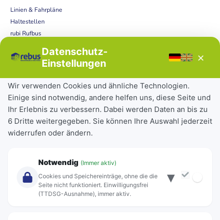
Linien & Fahrpläne
Haltestellen
rubi Rufbus
Bücherbus
Datenschutz-
×
Störungen
Einstellungen
Tickets & Tarife
Wir verwenden Cookies und ähnliche Technologien.
Einige sind notwendig, andere helfen uns, diese Seite und
Deutschlandticket
Ihr Erlebnis zu verbessern. Dabei werden Daten an bis zu
Schülerkarte
6 Dritte weitergegeben. Sie können Ihre Auswahl jederzeit
Einzeltickets
widerrufen oder ändern.
Abonnements
Unternehmen
Notwendig
(Immer aktiv)
▾
Über Rebus
Cookies und Speichereinträge, ohne die die
Jobs
Seite nicht funktioniert. Einwilligungsfrei
(TTDSG-Ausnahme), immer aktiv.
Projekte
rebus-aktiv