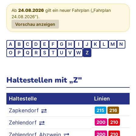
Ab
24.08.2026
gilt ein neuer Fahrplan („Fahrplan
24.08.2026").
Vorschau anzeigen
A
B
C
D
E
F
G
H
I
J
K
L
M
N
O
P
Q
R
S
T
U
V
W
Z
Haltestellen mit „Z"
Haltestelle
Linien
Zapkendorf
215
216
200
210
Zehlendorf
200
210
Zehlendorf, Abzweig