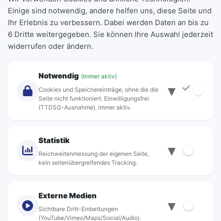
Einige sind notwendig, andere helfen uns, diese Seite und
Deutschlandticket
Ihr Erlebnis zu verbessern. Dabei werden Daten an bis zu
Schülerkarte
6 Dritte weitergegeben. Sie können Ihre Auswahl jederzeit
Einzeltickets
widerrufen oder ändern.
Abonnements
Unternehmen
Notwendig
(Immer aktiv)
▾
Über Rebus
Cookies und Speichereinträge, ohne die die
Jobs
Seite nicht funktioniert. Einwilligungsfrei
(TTDSG-Ausnahme), immer aktiv.
Projekte
rebus-aktiv
Kontakt
Statistik
▾
Standorte
Reichweitenmessung der eigenen Seite,
kein seitenübergreifendes Tracking.
Externe Medien
▾
Sichtbare Dritt-Einbettungen
© rebus Regionalbus Rostock GmbH
(YouTube/Vimeo/Maps/Social/Audio).