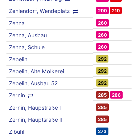
200
210
Zehlendorf, Wendeplatz
260
Zehna
260
Zehna, Ausbau
260
Zehna, Schule
292
Zepelin
292
Zepelin, Alte Molkerei
292
Zepelin, Ausbau 52
285
286
Zernin
285
Zernin, Haupstraße I
285
Zernin, Hauptsraße II
273
Zibühl