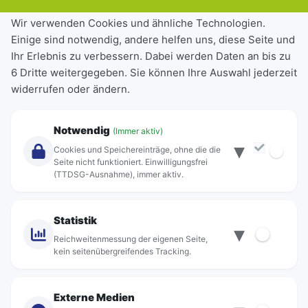
Tickets & Tarife
Wir verwenden Cookies und ähnliche Technologien.
Einige sind notwendig, andere helfen uns, diese Seite und
Deutschlandticket
Ihr Erlebnis zu verbessern. Dabei werden Daten an bis zu
Schülerkarte
6 Dritte weitergegeben. Sie können Ihre Auswahl jederzeit
Einzeltickets
widerrufen oder ändern.
Abonnements
Unternehmen
Notwendig
(Immer aktiv)
▾
Über Rebus
Cookies und Speichereinträge, ohne die die
Jobs
Seite nicht funktioniert. Einwilligungsfrei
(TTDSG-Ausnahme), immer aktiv.
Projekte
rebus-aktiv
Kontakt
Statistik
▾
Standorte
Reichweitenmessung der eigenen Seite,
kein seitenübergreifendes Tracking.
Externe Medien