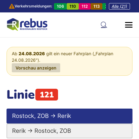
106
110
112
113
201
Alle (21)
202
20
Verkehrsmeldungen:
Ab
24.08.2026
gilt ein neuer Fahrplan („Fahrplan
24.08.2026").
Vorschau anzeigen
Linie
121
Rostock, ZOB → Rerik
Rerik → Rostock, ZOB