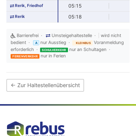
Rerik, Friedhof
05:15
|
Rerik
05:18
|
Barrierefrei ·
Umsteigehaltestelle ·
|
wird nicht
bedient ·
nur Ausstieg ·
Voranmeldung
A
KLEINBUS
erforderlich ·
nur an Schultagen ·
SCHULVERKEHR
nur in Ferien
FERIENVERKEHR
← Zur Haltestellenübersicht