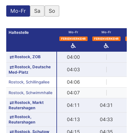
Mo-Fr
Sa
So
Haltestelle
Mo-Fr
Mo-Fr
FERIENVERKEHR
FERIENVERKEHR
FER
Rostock, ZOB
04:00
|
Rostock, Deutsche
04:03
|
Med-Platz
04:06
|
Rostock, Schillingallee
04:07
|
Rostock, Schwimmhalle
Rostock, Markt
04:11
04:31
Reutershagen
Rostock,
04:13
04:33
Reutershagen
Rostock, Schutow
04:15
04:35