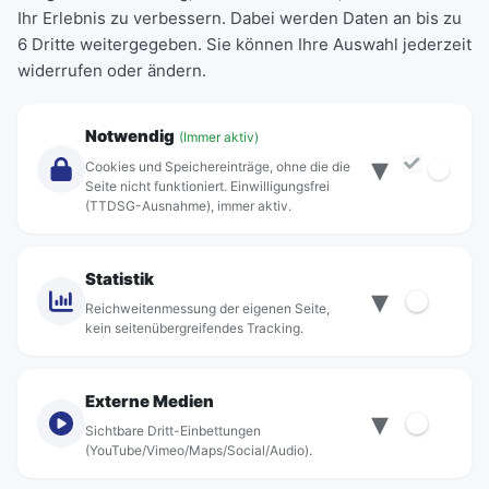
Ihr Erlebnis zu verbessern. Dabei werden Daten an bis zu
Schülerkarte
6 Dritte weitergegeben. Sie können Ihre Auswahl jederzeit
Einzeltickets
widerrufen oder ändern.
Abonnements
Unternehmen
Notwendig
(Immer aktiv)
▾
Über Rebus
Cookies und Speichereinträge, ohne die die
Jobs
Seite nicht funktioniert. Einwilligungsfrei
(TTDSG-Ausnahme), immer aktiv.
Projekte
rebus-aktiv
Kontakt
Statistik
▾
Standorte
Reichweitenmessung der eigenen Seite,
kein seitenübergreifendes Tracking.
Externe Medien
▾
Sichtbare Dritt-Einbettungen
© rebus Regionalbus Rostock GmbH
(YouTube/Vimeo/Maps/Social/Audio).
Impressum