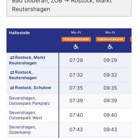
Bad Doberan, ZOB → Rostock, Markt
Reutershagen
Haltestelle
Mo-Fr
Mo-Fr
FERIENVERKEHR
FERIENVERKEHR
FER
Rostock, Markt
07:29
09:29
Reutershagen
Rostock,
07:32
09:32
Reutershagen
Rostock, Schutow
07:35
09:35
Sievershagen,
07:39
09:39
Ostseepark Parkplatz
Sievershagen,
07:40
09:40
Ostseepark West
Sievershagen,
07:43
09:43
Süderkamp