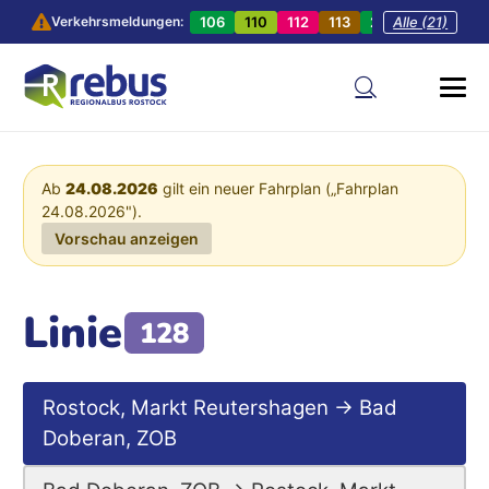
106
110
112
113
201
Alle (21)
202
20
Verkehrsmeldungen:
Ab
24.08.2026
gilt ein neuer Fahrplan („Fahrplan
24.08.2026").
Vorschau anzeigen
Linie
128
Rostock, Markt Reutershagen → Bad
Doberan, ZOB