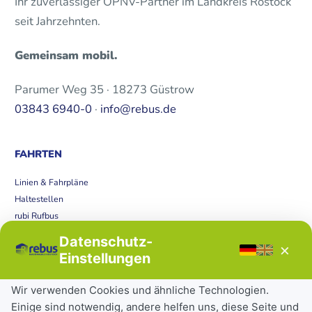
Ihr zuverlässiger ÖPNV-Partner im Landkreis Rostock
seit Jahrzehnten.
Gemeinsam mobil.
Parumer Weg 35 · 18273 Güstrow
03843 6940-0
·
info@rebus.de
FAHRTEN
Linien & Fahrpläne
Haltestellen
rubi Rufbus
Bücherbus
Datenschutz-
×
Störungen
Einstellungen
Tickets & Tarife
Wir verwenden Cookies und ähnliche Technologien.
Einige sind notwendig, andere helfen uns, diese Seite und
Deutschlandticket