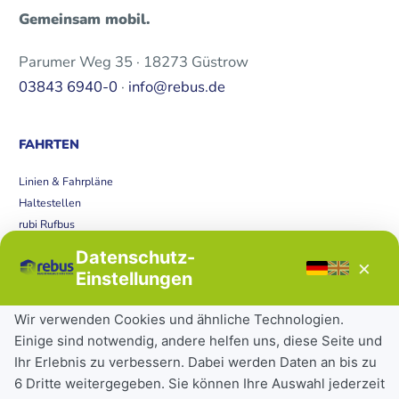
Gemeinsam mobil.
Parumer Weg 35 · 18273 Güstrow
03843 6940-0
·
info@rebus.de
FAHRTEN
Linien & Fahrpläne
Haltestellen
rubi Rufbus
Bücherbus
Datenschutz-
×
Störungen
Einstellungen
Tickets & Tarife
Wir verwenden Cookies und ähnliche Technologien.
Einige sind notwendig, andere helfen uns, diese Seite und
Deutschlandticket
Ihr Erlebnis zu verbessern. Dabei werden Daten an bis zu
Schülerkarte
6 Dritte weitergegeben. Sie können Ihre Auswahl jederzeit
Einzeltickets