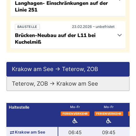
Langhagen- Einschränkungen auf der
Linie 251
23.02.2026 – unbefristet
BAUSTELLE
Brücken-Neubau auf der L11 bei
Kuchelmiß
Krakow am See → Teterow, ZOB
Teterow, ZOB → Krakow am See
Haltestelle
Mo-Fr
Mo-Fr
FERIENVERKEHR
FERIENVERKEHR
FER
Krakow am See
06:45
09:45