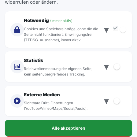
widerrufen oder ändern.
Abonnements
Unternehmen
Notwendig
(Immer aktiv)
▾
Über Rebus
Cookies und Speichereinträge, ohne die die
Jobs
Seite nicht funktioniert. Einwilligungsfrei
(TTDSG-Ausnahme), immer aktiv.
Projekte
rebus-aktiv
Kontakt
Statistik
▾
Standorte
Reichweitenmessung der eigenen Seite,
kein seitenübergreifendes Tracking.
Externe Medien
▾
Sichtbare Dritt-Einbettungen
© rebus Regionalbus Rostock GmbH
(YouTube/Vimeo/Maps/Social/Audio).
Impressum
Alle akzeptieren
Datenschutz