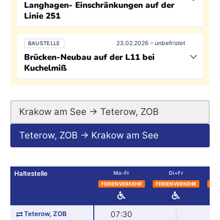
Langhagen- Einschränkungen auf der
Linie 251
23.02.2026 – unbefristet
BAUSTELLE
Brücken-Neubau auf der L11 bei
Kuchelmiß
Krakow am See → Teterow, ZOB
Teterow, ZOB → Krakow am See
Haltestelle
Mo-Fr
Di+Fr
FERIENVERKEHR
FERIENVERKEHR
FER
Teterow, ZOB
07:30
|