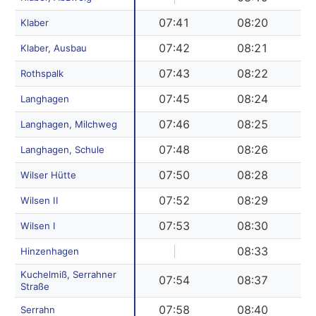
07:41
08:20
Klaber
07:42
08:21
Klaber, Ausbau
07:43
08:22
Rothspalk
07:45
08:24
Langhagen
07:46
08:25
Langhagen, Milchweg
07:48
08:26
Langhagen, Schule
07:50
08:28
Wilser Hütte
07:52
08:29
Wilsen II
07:53
08:30
Wilsen I
|
08:33
Hinzenhagen
Kuchelmiß, Serrahner
07:54
08:37
Straße
07:58
08:40
Serrahn