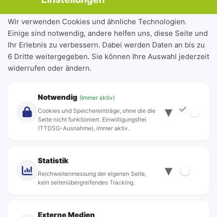
Tickets & Tarife
Wir verwenden Cookies und ähnliche Technologien.
Einige sind notwendig, andere helfen uns, diese Seite und
Deutschlandticket
Ihr Erlebnis zu verbessern. Dabei werden Daten an bis zu
Schülerkarte
6 Dritte weitergegeben. Sie können Ihre Auswahl jederzeit
Einzeltickets
widerrufen oder ändern.
Abonnements
Unternehmen
Notwendig
(Immer aktiv)
▾
Über Rebus
Cookies und Speichereinträge, ohne die die
Jobs
Seite nicht funktioniert. Einwilligungsfrei
(TTDSG-Ausnahme), immer aktiv.
Projekte
rebus-aktiv
Kontakt
Statistik
▾
Standorte
Reichweitenmessung der eigenen Seite,
kein seitenübergreifendes Tracking.
Externe Medien