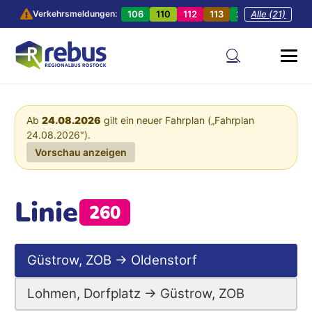
106
110
112
113
201
Alle (21)
202
20
Verkehrsmeldungen:
Ab
24.08.2026
gilt ein neuer Fahrplan („Fahrplan
24.08.2026").
Vorschau anzeigen
Linie
260
Güstrow, ZOB → Oldenstorf
Lohmen, Dorfplatz → Güstrow, ZOB