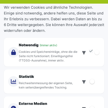
Tickets & Tarife
Wir verwenden Cookies und ähnliche Technologien.
Einige sind notwendig, andere helfen uns, diese Seite und
Deutschlandticket
Ihr Erlebnis zu verbessern. Dabei werden Daten an bis zu
Schülerkarte
6 Dritte weitergegeben. Sie können Ihre Auswahl jederzeit
Einzeltickets
widerrufen oder ändern.
Abonnements
Unternehmen
Notwendig
(Immer aktiv)
▾
Über Rebus
Cookies und Speichereinträge, ohne die die
Jobs
Seite nicht funktioniert. Einwilligungsfrei
(TTDSG-Ausnahme), immer aktiv.
Projekte
rebus-aktiv
Kontakt
Statistik
▾
Standorte
Reichweitenmessung der eigenen Seite,
kein seitenübergreifendes Tracking.
Externe Medien