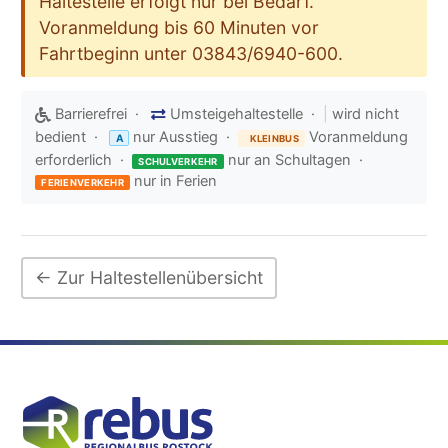
Haltestelle erfolgt nur bei Bedarf.
Voranmeldung bis 60 Minuten vor
Fahrtbeginn unter 03843/6940-600.
Barrierefrei ·
Umsteigehaltestelle ·
|
wird nicht
bedient ·
nur Ausstieg ·
Voranmeldung
A
KLEINBUS
erforderlich ·
nur an Schultagen ·
SCHULVERKEHR
nur in Ferien
FERIENVERKEHR
← Zur Haltestellenübersicht