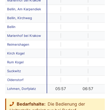
|
|
Marienhof bei Krakow
|
|
Bellin, Am Karpendiek
|
|
Bellin, Kirchweg
|
|
Bellin
|
|
Marienhof bei Krakow
|
|
Reimershagen
|
|
Kirch Kogel
|
|
Rum Kogel
|
|
Suckwitz
|
|
Oldenstorf
05:57
06:57
Lohmen, Dorfplatz
Bedarfshalte:
Die Bedienung der