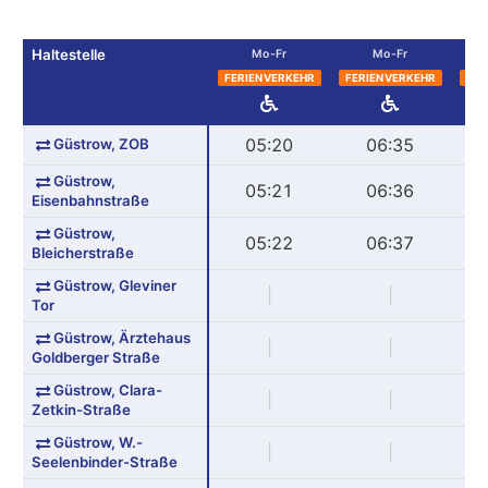
Haltestelle
Mo-Fr
Mo-Fr
FERIENVERKEHR
FERIENVERKEHR
FER
Güstrow, ZOB
05:20
06:35
Güstrow,
05:21
06:36
Eisenbahnstraße
Güstrow,
05:22
06:37
Bleicherstraße
Güstrow, Gleviner
|
|
Tor
Güstrow, Ärztehaus
|
|
Goldberger Straße
Güstrow, Clara-
|
|
Zetkin-Straße
Güstrow, W.-
|
|
Seelenbinder-Straße